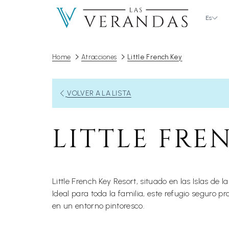
Es
Home
Atracciones
Little French Key
ABRE
VOLVER A LA LISTA
EN
UNA
LITTLE FRE
NUEVA
PESTAÑA
Little French Key Resort, situado en las Islas de
Ideal para toda la familia, este refugio seguro 
en un entorno pintoresco.