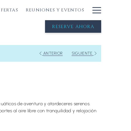
Hambur
FERTAS
REUNIONES Y EVENTOS
Menu
RESERVE AHORA
ANTERIOR
SIGUIENTE
 acuáticas de aventura y atardeceres serenos.
tes al aire libre con tranquilidad y relajación