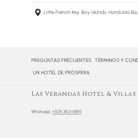
Little French Key, Bay Islands, Honduras 
PREGUNTAS FRECUENTES
TÉRMINOS Y COND
ABRE
UN HOTEL DE PRÓSPERA
EN
UNA
Las Verandas Hotel & Villas
NUEVA
PESTAÑA
Whatsapp:
+504 3153-6859