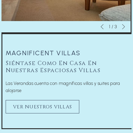
Si
Botones
Al
1
/
3
Anterior
de
hacer
control
clic
de
en
MAGNIFICENT VILLAS
la
los
presentación
siguientes
Siéntase Como En Casa En
de
enlaces,
Nuestras Espaciosas Villas
diapositivas
se
actualizará
Las Verandas cuenta con magníficas villas y suites para
el
alojarse
contenido
anterior
VER NUESTROS VILLAS